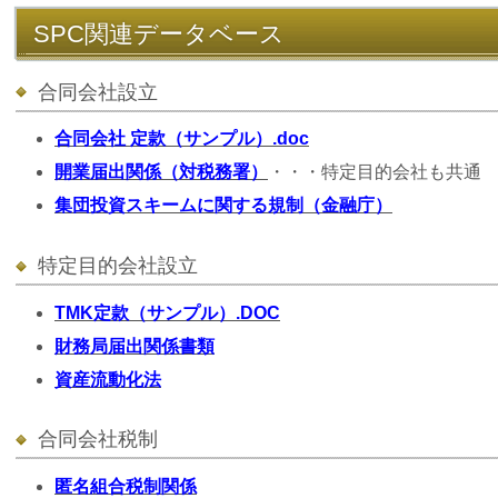
SPC関連データベース
合同会社設立
合同会社 定款（サンプル）.doc
開業届出関係（対税務署）
・・・特定目的会社も共通
集団投資スキームに関する規制（金融庁）
特定目的会社設立
TMK定款（サンプル）.DOC
財務局届出関係書類
資産流動化法
合同会社税制
匿名組合税制関係