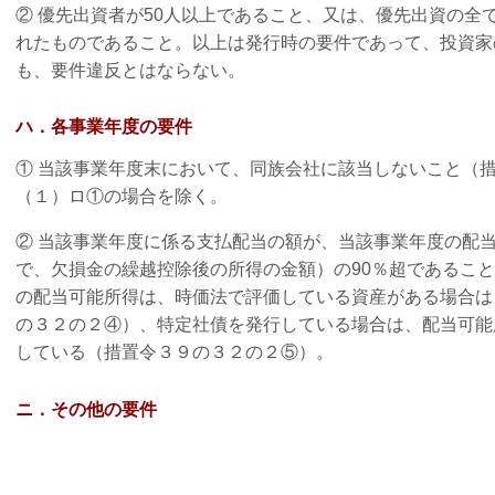
② 優先出資者が50人以上であること、又は、優先出資の全
れたものであること。以上は発行時の要件であって、投資家
も、要件違反とはならない。
ハ．各事業年度の要件
① 当該事業年度末において、同族会社に該当しないこと（
（１）ロ①の場合を除く。
② 当該事業年度に係る支払配当の額が、当該事業年度の配
で、欠損金の繰越控除後の所得の金額）の90％超であるこ
の配当可能所得は、時価法で評価している資産がある場合は
の３２の２④）、特定社債を発行している場合は、配当可能
している（措置令３９の３２の２⑤）。
ニ．その他の要件