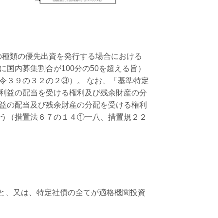
上の種類の優先出資を発行する場合における
国内募集割合が100分の50を超える旨）
令３９の３２の２③）。 なお、「基準特定
利益の配当を受ける権利及び残余財産の分
益の配当及び残余財産の分配を受ける権利
う（措置法６７の１４①一八、措置規２２
こと、又は、特定社債の全てが適格機関投資