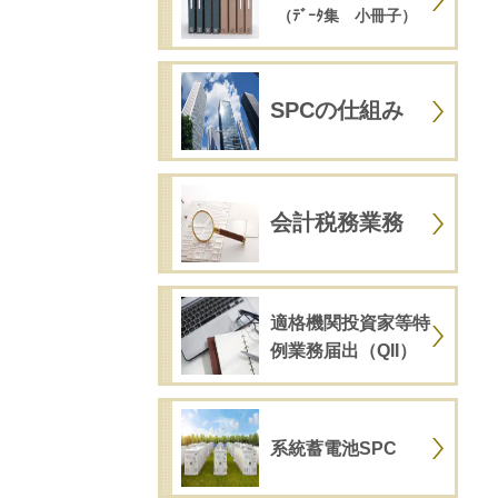
（ﾃﾞｰﾀ集 小冊子）
SPCの仕組み
会計税務業務
適格機関投資家等特
例業務届出（QII）
系統蓄電池SPC