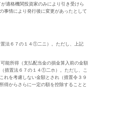
てが適格機関投資家のみにより引き受けら
の事情により発行後に変更があったとして
措置法６７の１４①二ニ）。ただし、上記
当可能所得（支払配当金の損金算入前の金額
と（措置法６７の１４①二ホ）。ただし、こ
これを考慮しない金額とされ（措置令３９
所得からさらに一定の額を控除することと