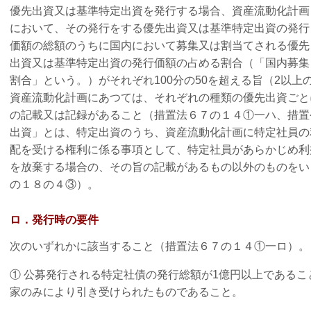
優先出資又は基準特定出資を発行する場合、資産流動化計画
において、その発行をする優先出資又は基準特定出資の発行
価額の総額のうちに国内において募集又は割当てされる優先
出資又は基準特定出資の発行価額の占める割合（「国内募集
割合」という。）がそれぞれ100分の50を超える旨（2以
資産流動化計画にあつては、それぞれの種類の優先出資ごとに
の記載又は記録があること（措置法６７の１４①一ハ、措置
出資」とは、特定出資のうち、資産流動化計画に特定社員の
配を受ける権利に係る事項として、特定社員があらかじめ利
を放棄する場合の、その旨の記載があるもの以外のものをい
の１８の４③）。
ロ．発行時の要件
次のいずれかに該当すること（措置法６７の１４①一ロ）。
① 公募発行される特定社債の発行総額が1億円以上である
家のみにより引き受けられたものであること。